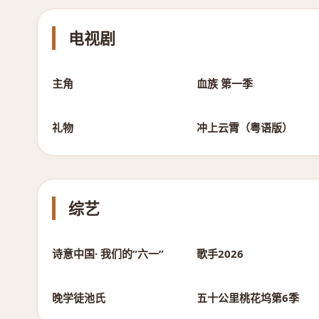
电视剧
第41集
第8集
主角
血族 第一季
第8集
第40集已完结
礼物
冲上云霄（粤语版）
综艺
六一完整版
直拍REACTION第3期
诗意中国· 我们的“六一”
歌手2026
第11期
第3期下
晚学徒池氏
五十公里桃花坞第6季