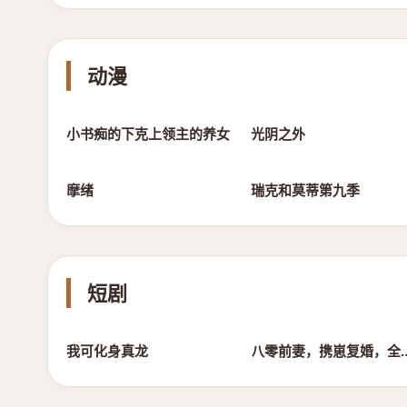
动漫
第8集
第24集
小书痴的下克上领主的养女
光阴之外
第9集
第2集
摩绪
瑞克和莫蒂第九季
短剧
全集完结
全集完结
我可化身真龙
八零前妻，携崽