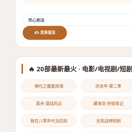
✍️ 发表留言
🔥 20部最新最火 · 电影/电视剧/短
哪吒之魔童闹海
庆余年·第二季
孤舟·谍战风云
藏海花·终极笔记
我在八零年代当后妈
无双战神短剧