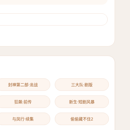
封神第二部·龙战
三大队·剧版
狂飙·前传
新生·短剧风暴
与凤行·续集
偷偷藏不住2