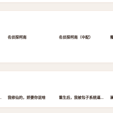
第1261集
第1261集
名侦探柯南
名侦探柯南（中配）
魔
全集完结
全集完结
复婚，全家速迎
我修仙的，娇妻你说啥
重生后，我被包子系统逼着变强