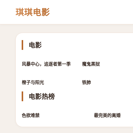
琪琪电影
电影
第3集完结
正片
风暴中心，追逐者第一季
魔鬼黑狱
正片
正片
橙子与阳光
铁肺
电影热榜
1038℃
色欲难禁
最完美的离婚