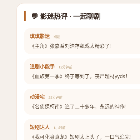
💬 影迷热评 · 一起聊剧
琪琪影迷
刚刚
《主角》张嘉益刘浩存飙戏太精彩了！
追剧小能手
12分钟前
《血族第一季》终于等到了，丧尸题材yyds！
动漫宅
25分钟前
《名侦探柯南》追了二十多年，永远的神作！
短剧达人
1小时前
《我可化身真龙》短剧太上头了，一口气追完！