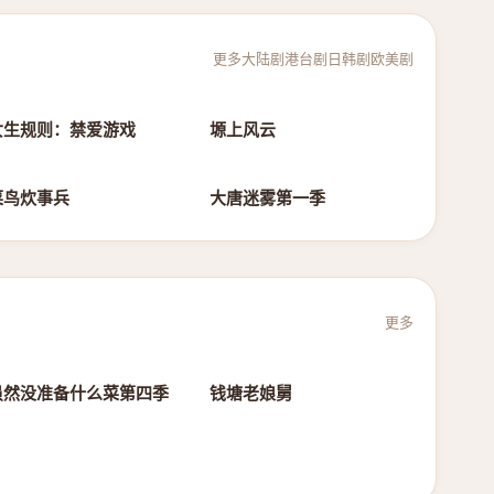
更多
大陆剧
港台剧
日韩剧
欧美剧
第12集完结
第17集
女生规则：禁爱游戏
塬上风云
第7集
第20集
菜鸟炊事兵
大唐迷雾第一季
更多
第5期
第20260531期
虽然没准备什么菜第四季
钱塘老娘舅