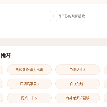
剧推荐
热辣滚烫·拳力出击
飞驰人生3
唐朝诡事录3
白夜破晓2
闪婚五十岁
麻辣老师短剧版