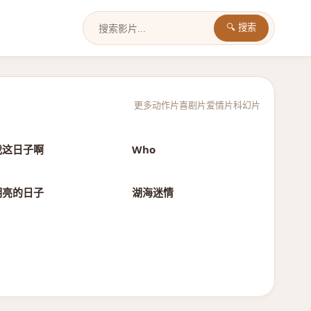
🔍 搜索
更多
动作片
喜剧片
爱情片
科幻片
正片
正片
我这日子啊
Who
正片
正片
明亮的日子
湖海迷情