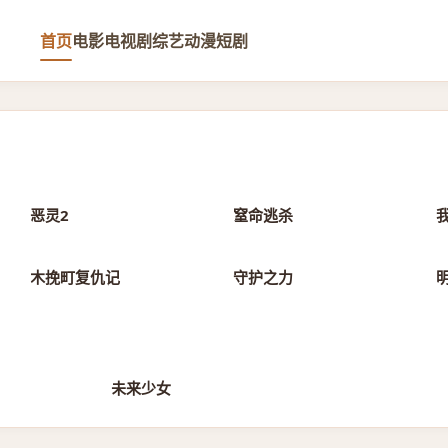
首页
电影
电视剧
综艺
动漫
短剧
正片
正片
恶灵2
窒命逃杀
正片
正片
木挽町复仇记
守护之力
1028℃
1009℃
未来少女