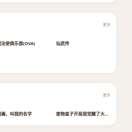
更多
第6集
第173集
法使俱乐部(OVA)
仙武传
更多
全集完结
全集完结
澜澜，叫我的名字
废物皇子开局我觉醒了大反派系统